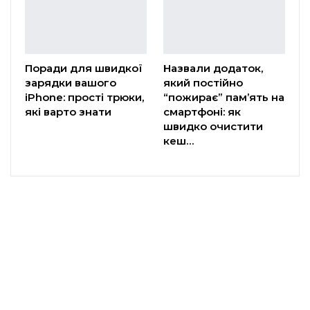
Поради для швидкої
Назвали додаток,
зарядки вашого
який постійно
iPhone: прості трюки,
“пожирає” пам’ять на
які варто знати
смартфоні: як
швидко очистити
кеш…