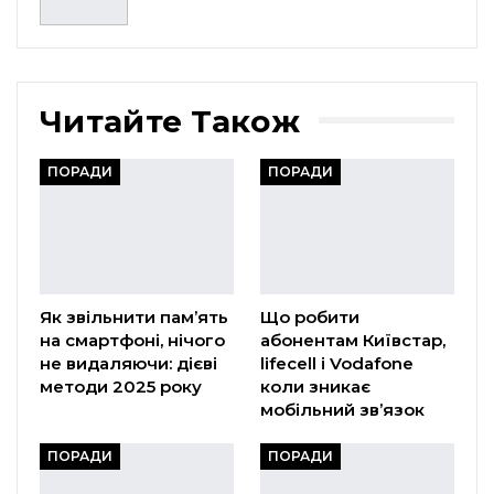
Читайте Також
ПОРАДИ
ПОРАДИ
Як звільнити пам’ять
Що робити
на смартфоні, нічого
абонентам Київстар,
не видаляючи: дієві
lifecell і Vodafone
методи 2025 року
коли зникає
мобільний зв’язок
ПОРАДИ
ПОРАДИ