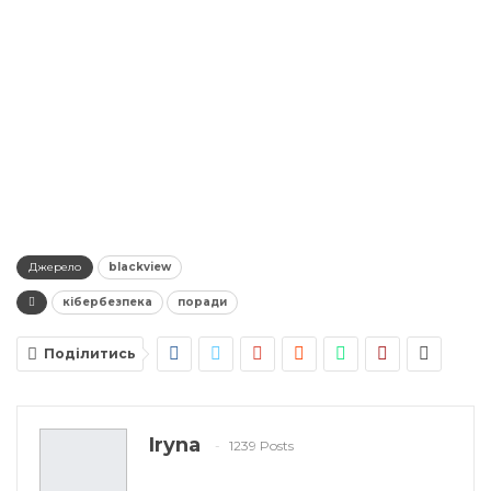
Джерело
blackview
кібербезпека
поради
Поділитись
Iryna
1239 Posts