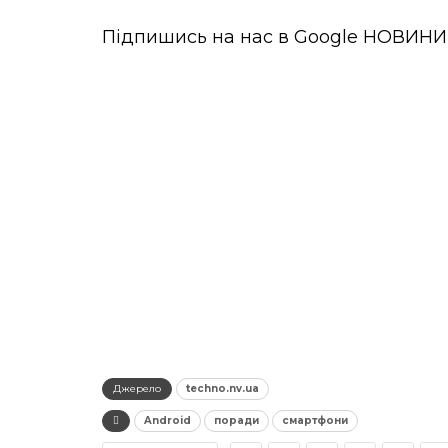
Підпишись на нас в
Google НОВИНИ
Джерело
techno.nv.ua
Android
поради
смартфони