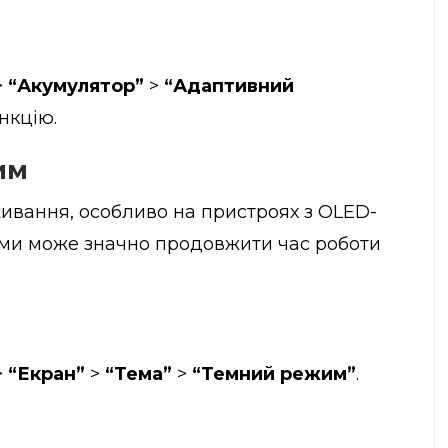
>
“Акумулятор”
>
“Адаптивний
нкцію.
им
вання, особливо на пристроях з OLED-
еми може значно продовжити час роботи
>
“Екран”
>
“Тема”
>
“Темний режим”
.