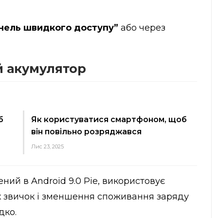
нель швидкого доступу”
або через
й акумулятор
б
Як користуватися смартфоном, щоб
він повільно розряджався
Лис 23, 2025
ий в Android 9.0 Pie, використовує
х звичок і зменшення споживання заряду
дко.