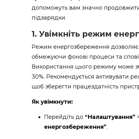
допоможуть вам значно продовжити
підзарядки.
1. Увімкніть режим ене
Режим енергозбереження дозволяє 
обмежуючи фонові процеси та спові
Використання цього режиму може з
30%. Рекомендується активувати ре
щоб зберегти працездатність прист
Як увімкнути:
Перейдіть до
“Налаштування”
енергозбереження”
.