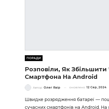
ПОРАДИ
Розповіли, Як Збільшити 
Смартфона На Android
оновлено
12 Сер, 2024
Автор
Олег Явір
Швидке розрядження батареї — пош
сучасних смартфонів на Android. На щ