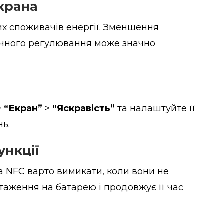
екрана
их споживачів енергії. Зменшення
ичного регулювання може значно
>
“Екран”
>
“Яскравість”
та налаштуйте її
ь.
ункції
 та NFC варто вимикати, коли вони не
таження на батарею і продовжує її час