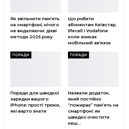
Як звільнити пам’ять
Що робити
на смартфоні, нічого
абонентам Київстар,
не видаляючи: дієві
lifecell і Vodafone
методи 2025 року
коли зникає
мобільний зв’язок
ПОРАДИ
ПОРАДИ
Поради для швидкої
Назвали додаток,
зарядки вашого
який постійно
iPhone: прості трюки,
“пожирає” пам’ять на
які варто знати
смартфоні: як
швидко очистити
кеш…