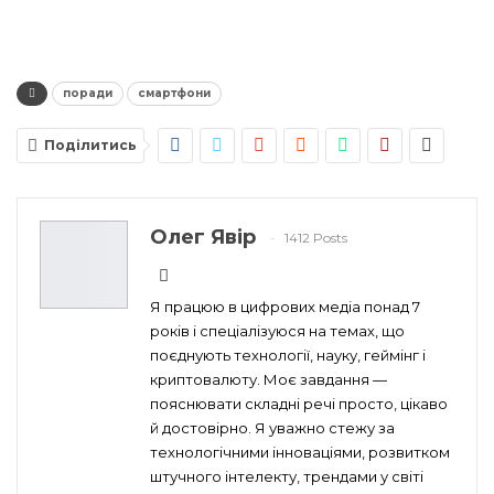
поради
смартфони
Поділитись
Олег Явір
1412 Posts
Я працюю в цифрових медіа понад 7
років і спеціалізуюся на темах, що
поєднують технології, науку, геймінг і
криптовалюту. Моє завдання —
пояснювати складні речі просто, цікаво
й достовірно. Я уважно стежу за
технологічними інноваціями, розвитком
штучного інтелекту, трендами у світі