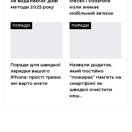
не видаляючи: дієві
lifecell і Vodafone
методи 2025 року
коли зникає
мобільний зв’язок
ПОРАДИ
ПОРАДИ
Поради для швидкої
Назвали додаток,
зарядки вашого
який постійно
iPhone: прості трюки,
“пожирає” пам’ять на
які варто знати
смартфоні: як
швидко очистити
кеш…