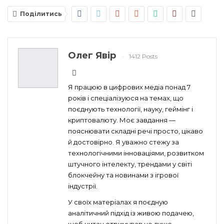
Поділитись
Олег Явір
1412 Posts
Я працюю в цифрових медіа понад 7
років і спеціалізуюся на темах, що
поєднують технології, науку, геймінг і
криптовалюту. Моє завдання —
пояснювати складні речі просто, цікаво
й достовірно. Я уважно стежу за
технологічними інноваціями, розвитком
штучного інтелекту, трендами у світі
блокчейну та новинами з ігрової
індустрії.
У своїх матеріалах я поєдную
аналітичний підхід із живою подачею,