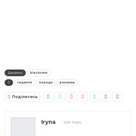
Джерело
blackview
гаджети
поради
реклама
Поділитись
Iryna
1239 Posts