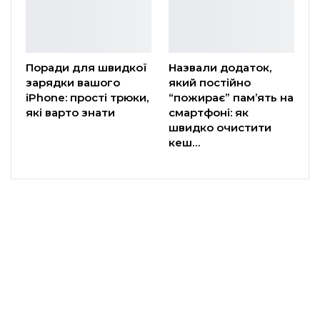
Поради для швидкої
Назвали додаток,
зарядки вашого
який постійно
iPhone: прості трюки,
“пожирає” пам’ять на
які варто знати
смартфоні: як
швидко очистити
кеш…