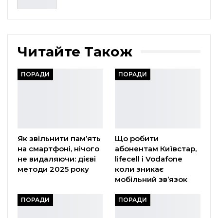
Читайте Також
ПОРАДИ
ПОРАДИ
Як звільнити пам’ять
Що робити
на смартфоні, нічого
абонентам Київстар,
не видаляючи: дієві
lifecell і Vodafone
методи 2025 року
коли зникає
мобільний зв’язок
ПОРАДИ
ПОРАДИ