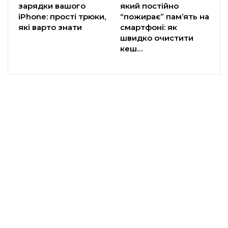
зарядки вашого
який постійно
iPhone: прості трюки,
“пожирає” пам’ять на
які варто знати
смартфоні: як
швидко очистити
кеш…