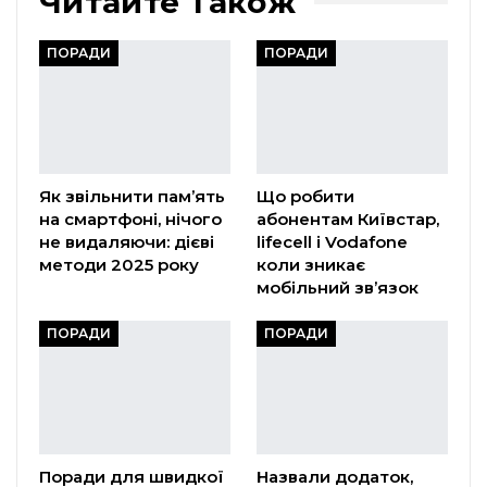
Читайте Також
ПОРАДИ
ПОРАДИ
Як звільнити пам’ять
Що робити
на смартфоні, нічого
абонентам Київстар,
не видаляючи: дієві
lifecell і Vodafone
методи 2025 року
коли зникає
мобільний зв’язок
ПОРАДИ
ПОРАДИ
Поради для швидкої
Назвали додаток,