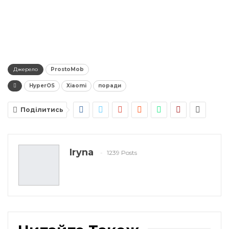
Джерело
ProstoMob
HyperOS
Xiaomi
поради
Поділитись
Iryna
1239 Posts