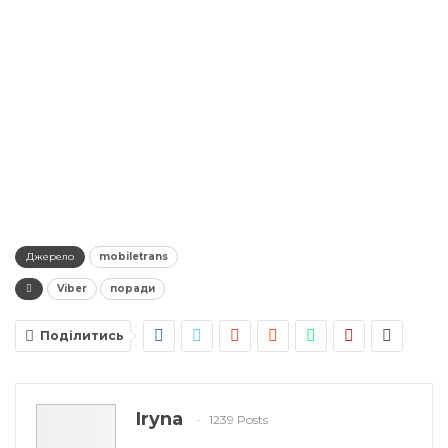
Джерело
mobiletrans
Viber
поради
Поділитись
Iryna
1239 Posts