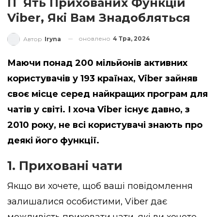
П`ять Прихованих Функцій
Viber, Які Вам Знадобляться
оновлено
4 Тра, 2024
Автор
Iryna
Маючи понад 200 мільйонів активних
користувачів у 193 країнах, Viber зайняв
своє місце серед найкращих програм для
чатів у світі. І хоча Viber існує давно, з
2010 року, не всі користувачі знають про
деякі його функції.
1. Приховані чати
Якщо ви хочете, щоб ваші повідомлення
залишалися особистими, Viber дає
можливість приховати чати, які ви хочете