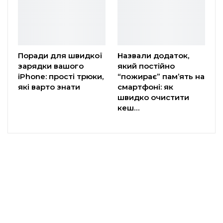
Поради для швидкої
Назвали додаток,
зарядки вашого
який постійно
iPhone: прості трюки,
“пожирає” пам’ять на
які варто знати
смартфоні: як
швидко очистити
кеш…