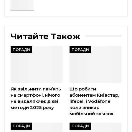
Читайте Також
ПОРАДИ
ПОРАДИ
Як звільнити пам’ять
Що робити
на смартфоні, нічого
абонентам Київстар,
не видаляючи: дієві
lifecell і Vodafone
методи 2025 року
коли зникає
мобільний зв’язок
ПОРАДИ
ПОРАДИ