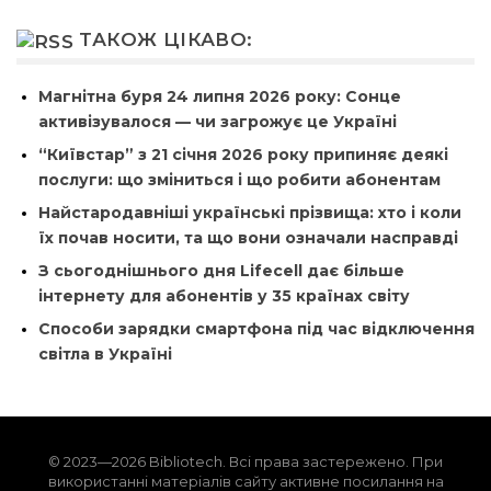
ТАКОЖ ЦІКАВО:
Магнітна буря 24 липня 2026 року: Сонце
активізувалося — чи загрожує це Україні
“Київстар” з 21 січня 2026 року припиняє деякі
послуги: що зміниться і що робити абонентам
Найстародавніші українські прізвища: хто і коли
їх почав носити, та що вони означали насправді
З сьогоднішнього дня Lifecell дає більше
інтернету для абонентів у 35 країнах світу
Способи зарядки смартфона під час відключення
світла в Україні
© 2023—2026 Bibliotech. Всі права застережено. При
використанні матеріалів сайту активне посилання на