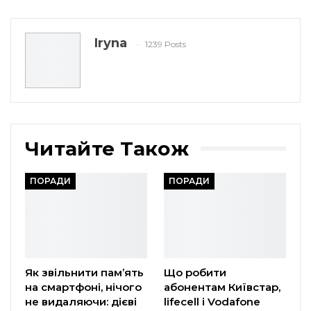
Iryna
1239 Posts
Читайте Також
ПОРАДИ
ПОРАДИ
Як звільнити пам’ять
Що робити
на смартфоні, нічого
абонентам Київстар,
не видаляючи: дієві
lifecell і Vodafone