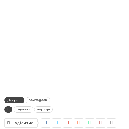
Джерело
howtogeek
гаджети
поради
Поділитись