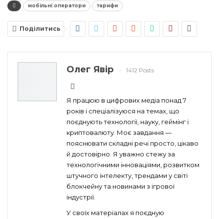
мобільні оператори
тарифи
Поділитись
Олег Явір
1412 Posts
Я працюю в цифрових медіа понад 7
років і спеціалізуюся на темах, що
поєднують технології, науку, геймінг і
криптовалюту. Моє завдання —
пояснювати складні речі просто, цікаво
й достовірно. Я уважно стежу за
технологічними інноваціями, розвитком
штучного інтелекту, трендами у світі
блокчейну та новинами з ігрової
індустрії.
У своїх матеріалах я поєдную