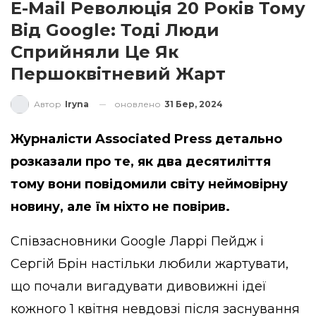
E-Mail Революція 20 Років Тому
Від Google: Тоді Люди
Сприйняли Це Як
Першоквітневий Жарт
оновлено
31 Бер, 2024
Автор
Iryna
Журналісти Associated Press детально
розказали про те, як два десятиліття
тому вони повідомили світу неймовірну
новину, але їм ніхто не повірив.
Співзасновники Google Ларрі Пейдж і
Сергій Брін настільки любили жартувати,
що почали вигадувати дивовижні ідеї
кожного 1 квітня невдовзі після заснування