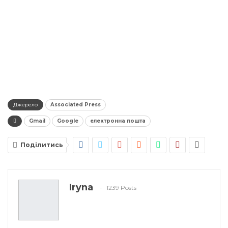
Джерело
Associated Press
Gmail
Google
електронна пошта
Поділитись
Iryna
1239 Posts