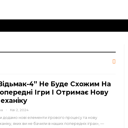
Відьмак-4” Не Буде Схожим На
опередні Ігри І Отримає Нову
еханіку
na
Кві 2, 2024
и додамо нові елементи ігрового процесу та нову
ханіку, яких ви не бачили в наших попередніх іграх», —