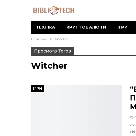
ТЕХНІКА
КРИПТОВАЛЮТИ
ІГРИ
Головна
Witcher
Просмотр Тегов
Witcher
“
ІГРИ
П
М
Iry
«М
ме