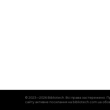
© 2023—2026 Bibliotech. Всі права застережено. П
сайту активне посилання на bibliotech.com.ua обо