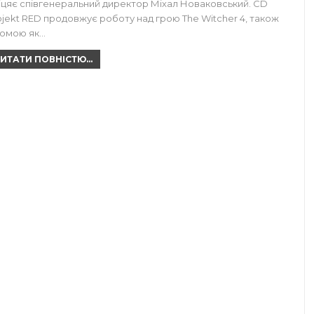
іцяє співгенеральний директор Міхал Новаковський. CD
ojekt RED продовжує роботу над грою The Witcher 4, також
домою як…
ИТАТИ ПОВНІСТЮ...