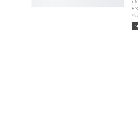
об
Pr
ві
Ч