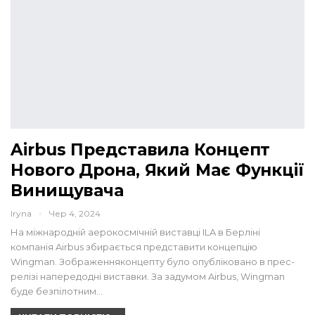
Airbus Представила Концепт
Нового Дрона, Який Має Функції
Винищувача
Iryna
Чер 4, 2024
На міжнародній аерокосмічній виставці ILA в Берліні
компанія Airbus збирається представити концепцію
Wingman. Зображенняконцепту було опубліковано в прес-
релізі напередодні виставки. За задумом Airbus, Wingman
буде безпілотним…