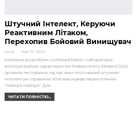
Штучний Інтелект, Керуючи
Реактивним Літаком,
Перехопив Бойовий Винищувач
Iryna
Чер 10, 2024
Компанія-розробник Lockheed Martin і лабораторія
експлуатаційних характеристик Університету Айови (США)
провели тестування, під час яких пілотований штучним
інтелектом справжній літак виконував перехоплення
"повітря-повітря". Для…
ЧИТАТИ ПОВНІСТЮ...