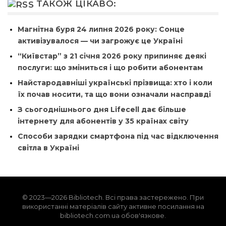
ТАКОЖ ЦІКАВО:
Магнітна буря 24 липня 2026 року: Сонце
активізувалося — чи загрожує це Україні
“Київстар” з 21 січня 2026 року припиняє деякі
послуги: що зміниться і що робити абонентам
Найстародавніші українські прізвища: хто і коли
їх почав носити, та що вони означали насправді
З сьогоднішнього дня Lifecell дає більше
інтернету для абонентів у 35 країнах світу
Способи зарядки смартфона під час відключення
світла в Україні
© 2023—2026 Bibliotech. Всі права застережено. При
використанні матеріалів сайту активне посилання на
bibliotech.com.ua обов'язкове.