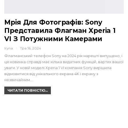
Мрія Для Фотографів: Sony
Представила Флагман Xperia 1
VI З Потужними Камерами
Iryna
Тра 16, 2024
Флагманський телефон Sony на 2024 рік нарешті випущено, і
ця новинка справді має кілька видатних функцій, вартих вашої
уваги. У новій моделі Xperia 1 VI компанія Sony вирішила
відмовитися від унікального екрана 4K і екрану з
незвичайним…
ЧИТАТИ ПОВНІСТЮ...