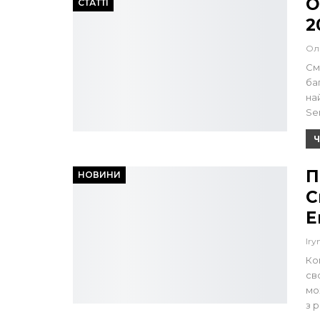
О
СТАТТІ
2
Ол
См
ба
на
Se
Ч
П
НОВИНИ
С
Е
Iry
Ко
сво
мо
з 