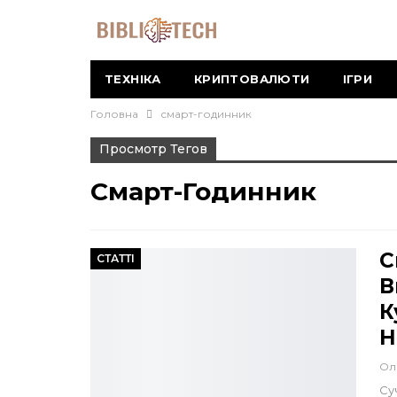
ТЕХНІКА
КРИПТОВАЛЮТИ
ІГРИ
Головна
смарт-годинник
Просмотр Тегов
Смарт-Годинник
С
СТАТТІ
В
К
Н
Ол
Су