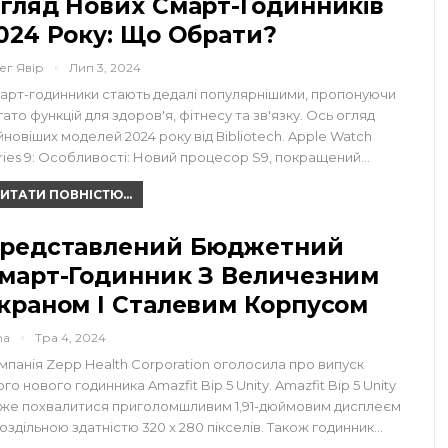
гляд Нових Смарт-Годинників
024 Року: Що Обрати?
ег Явір
Лип 3, 2024
арт-годинники стають дедалі популярнішими, пропонуючи
гато функцій для здоров'я, фітнесу та зв'язку. Ось огляд
йновіших моделей 2024 року від Вibliotech. Apple Watch
ries 9: Особливості: Новий процесор S9, покращений…
ИТАТИ ПОВНІСТЮ...
редставлений Бюджетний
март-Годинник З Величезним
краном І Сталевим Корпусом
na
Тра 4, 2024
мпанія Zepp Health Corporation оголосила про випуск
го нового годинника Amazfit Bip 5 Unity. Amazfit Bip 5 Unity
же похвалитися приголомшливим 1,91-дюймовим дисплеєм
роздільною здатністю 320 x 280 пікселів. Також годинник…