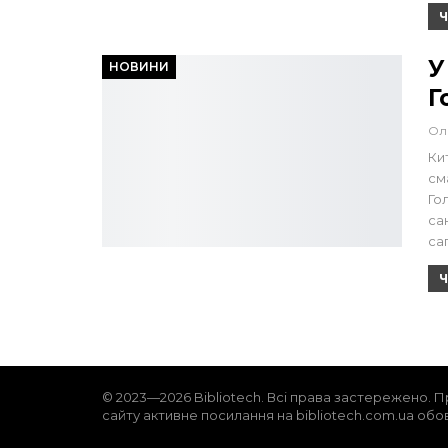
Ч
У
НОВИНИ
Г
Ол
Ки
см
Го
са
са
Ч
© 2023—2026 Bibliotech. Всі права застережено. П
сайту активне посилання на bibliotech.com.ua обо