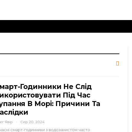
март-Годинники Не Слід
икористовувати Під Час
упання В Морі: Причини Та
аслідки
ег Явір
Сер 20, 2024
часні смарт-годинники з водозахистом часто