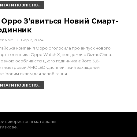
ИТАТИ ПОВНІСТЮ...
 Oppo З’явиться Новий Смарт-
одинник
ег Явір
Бер 2, 2024
тайська компанія Oppo оголосила про випуск нового
арт-годинника Oppo Watch X, повідомляє GizmoChina.
ловною особливістю цього годинника є його 3,6-
нтиметровий AMOLED-дисплей, який захищений
пфіровим склом для запобігання…
ИТАТИ ПОВНІСТЮ...
ри використанні матеріалів
в'язкове.