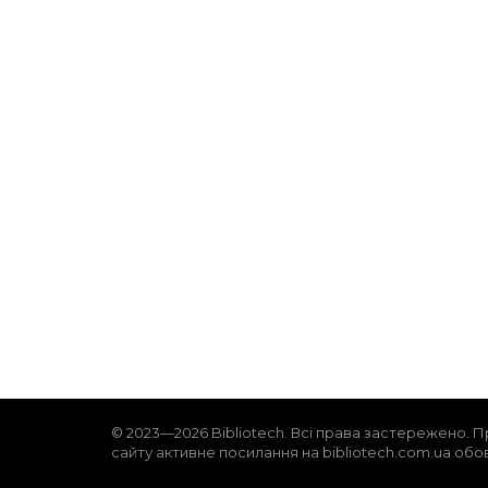
© 2023—2026 Bibliotech. Всі права застережено. П
сайту активне посилання на bibliotech.com.ua обо