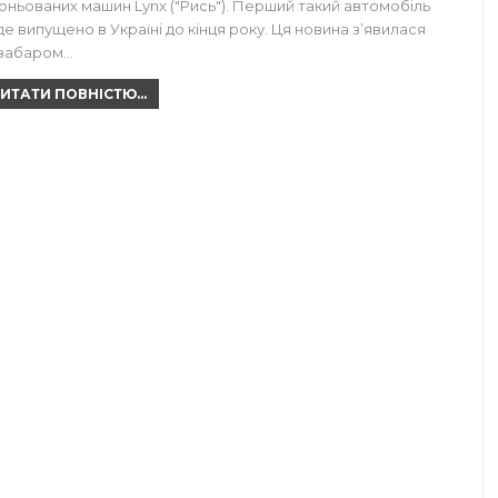
оньованих машин Lynx ("Рись"). Перший такий автомобіль
де випущено в Україні до кінця року. Ця новина з’явилася
забаром…
ИТАТИ ПОВНІСТЮ...