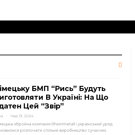
імецьку БМП “Рись” Будуть
иготовляти В Україні: На Що
датен Цей “звір”
na
Чер 13, 2024
мецька збройна компанія Rheinmetall і український уряд
мовилися розпочати спільне виробництво сучасних