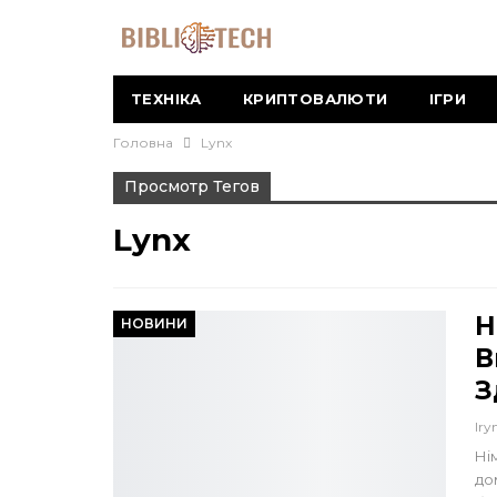
ТЕХНІКА
КРИПТОВАЛЮТИ
ІГРИ
Головна
Lynx
Просмотр Тегов
Lynx
Н
НОВИНИ
В
З
Iry
Ні
до