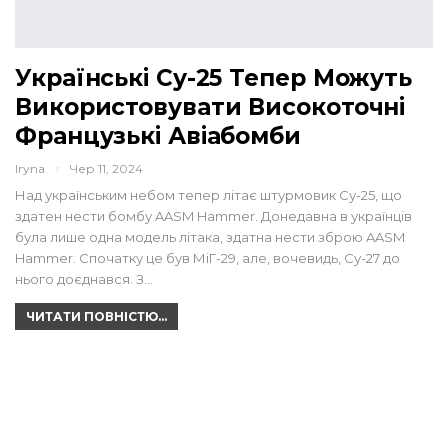
Українські Су-25 Тепер Можуть
Використовувати Високоточні
Французькі Авіабомби
Iryna
Чер 11, 2024
Над українським небом тепер літає штурмовик Су-25, що
здатен нести бомбу AASM Hammer. Донедавна в українців
була лише одна модель літака, здатна нести зброю AASM
Hammer. Спочатку це був МіГ-29, але, вочевидь, Су-27 до
нього доєднався. З…
ЧИТАТИ ПОВНІСТЮ...