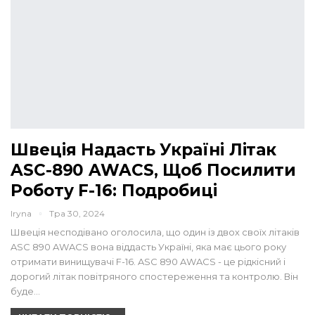
Швеція Надасть Україні Літак
ASC-890 AWACS, Щоб Посилити
Роботу F-16: Подробиці
Iryna
Тра 30, 2024
Швеція несподівано оголосила, що один із двох своїх літаків
ASC 890 AWACS вона віддасть Україні, яка має цього року
отримати винищувачі F-16. ASC 890 AWACS - це рідкісний і
дорогий літак повітряного спостереження та контролю. Він
буде…