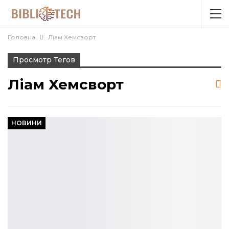
Головна
Ліам Хемсворт
Просмотр Тегов
Ліам Хемсворт
НОВИНИ