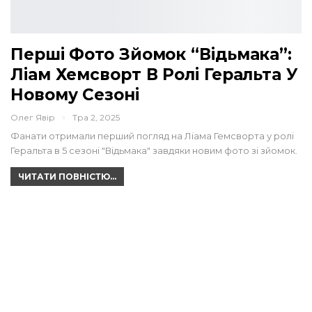
Перші Фото Зйомок “Відьмака”:
Ліам Хемсворт В Ролі Геральта У
Новому Сезоні
Олег Явір
Тра 2, 2025
Фанати отримали перший погляд на Ліама Гемсворта у ролі
Геральта в 5 сезоні "Відьмака" завдяки новим фото зі зйомок.
ЧИТАТИ ПОВНІСТЮ...