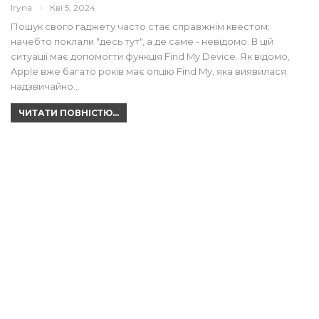
Iryna
Кві 5, 2024
Пошук свого гаджету часто стає справжнім квестом:
начебто поклали "десь тут", а де саме - невідомо. В цій
ситуації має допомогти функція Find My Device. Як відомо,
Apple вже багато років має опцію Find My, яка виявилася
надзвичайно…
ЧИТАТИ ПОВНІСТЮ...