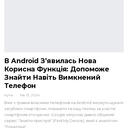
В Android З’явилась Нова
Корисна Функція: Допоможе
Знайти Навіть Вимкнений
Телефон
Iryna
Кві 13, 2024
Вже з травня власники телефонів на Android зможуть шукати
загублені смартфони, планшети та іншу техніку за участю
смартфонів оточуючих. Google запускає давно обіцяний
сервіс "Знайти пристрій" (Find My Device), який є аналогом
"Локатора"…