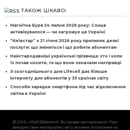
ТАКОЖ ЦІКАВО:
Магнітна буря 24 липня 2026 року: Сонце
активізувалося — чи загрожує це Україні
“Київстар” з 21 січня 2026 року припиняє деякі
послуги: що зміниться і що робити абонентам
Найстародавніші українські прізвища: хто і коли
їх почав носити, та що вони означали насправді
З сьогоднішнього дня Lifecell дає більше
інтернету для абонентів у 35 країнах світу
Способи зарядки смартфона під час відключення
світла в Україні
© 2023—2026 Bibliotech. Всі права застережено. При
використанні матеріалів сайту активне посилання на