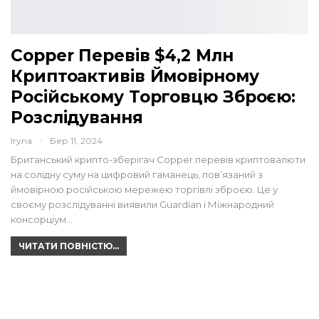
Copper Перевів $4,2 Млн
Криптоактивів Ймовірному
Російському Торговцю Зброєю:
Розслідування
Iryna
Бер 11, 2024
Британський крипто-зберігач Copper перевів криптовалюти
на солідну суму на цифровий гаманець, пов’язаний з
ймовірною російською мережею торгівлі зброєю. Це у
своєму розслідуванні виявили Guardian і Міжнародний
консорціум…
ЧИТАТИ ПОВНІСТЮ...