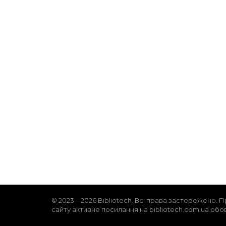
© 2023—2026 Bibliotech. Всі права застережено. П
сайту активне посилання на bibliotech.com.ua обо