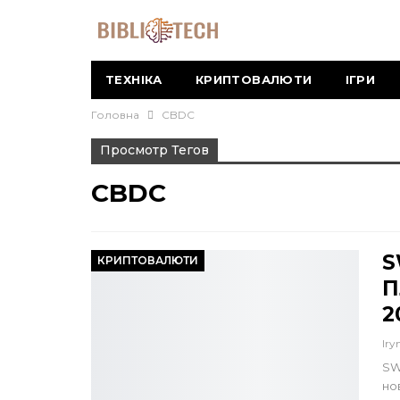
ТЕХНІКА
КРИПТОВАЛЮТИ
ІГРИ
Головна
CBDC
Просмотр Тегов
CBDC
S
КРИПТОВАЛЮТИ
П
2
Iry
SW
но