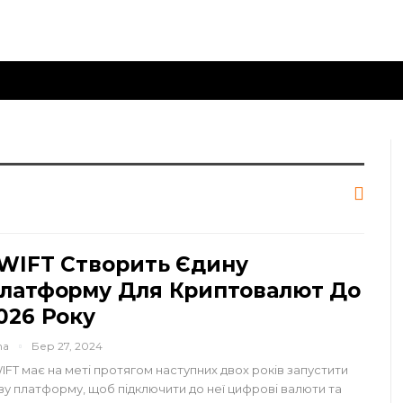
WIFT Створить Єдину
латформу Для Криптовалют До
026 Року
na
Бер 27, 2024
IFT має на меті протягом наступних двох років запустити
ву платформу, щоб підключити до неї цифрові валюти та