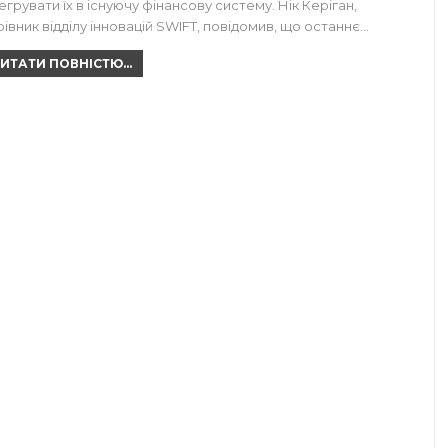
тегрувати їх в існуючу фінансову систему. Нік Керіган,
рівник відділу інновацій SWIFT, повідомив, що останнє…
ИТАТИ ПОВНІСТЮ...