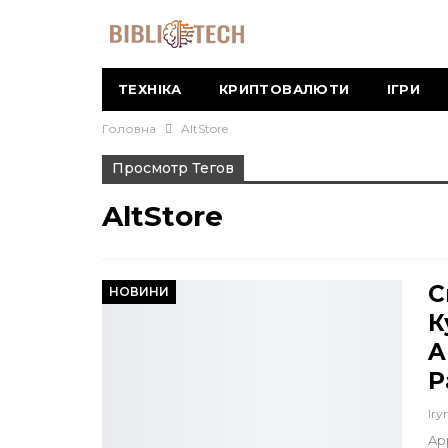
ТЕХНІКА
КРИПТОВАЛЮТИ
ІГРИ
Головна
AltStore
Просмотр Тегов
AltStore
С
НОВИНИ
К
A
P
Iry
Ap