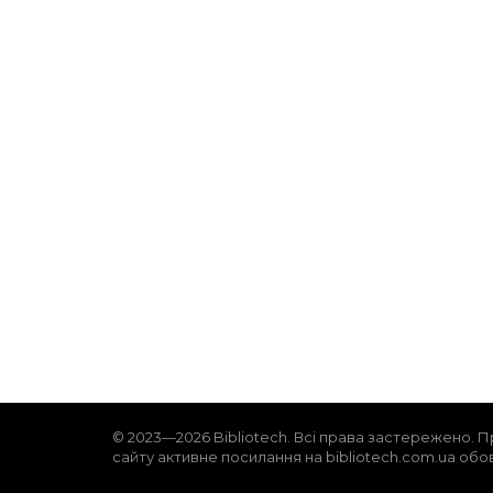
© 2023—2026 Bibliotech. Всі права застережено. П
сайту активне посилання на bibliotech.com.ua обо