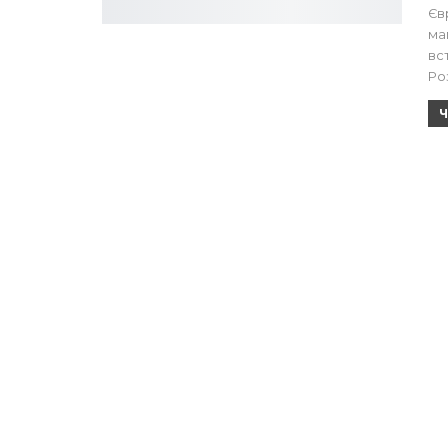
Єв
ма
вс
Ро
Ч