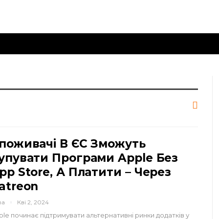
поживачі В ЄС Зможуть
упувати Програми Apple Без
pp Store, А Платити – Через
atreon
na
Кві 2, 2024
ple починає підтримувати альтернативні ринки додатків у