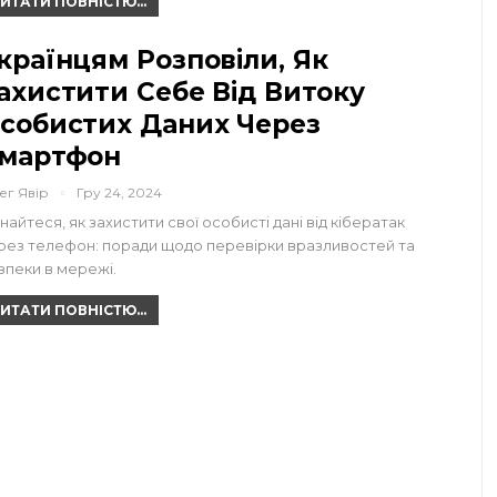
ИТАТИ ПОВНІСТЮ...
країнцям Розповіли, Як
ахистити Себе Від Витоку
собистих Даних Через
мартфон
ег Явір
Гру 24, 2024
знайтеся, як захистити свої особисті дані від кібератак
рез телефон: поради щодо перевірки вразливостей та
зпеки в мережі.
ИТАТИ ПОВНІСТЮ...