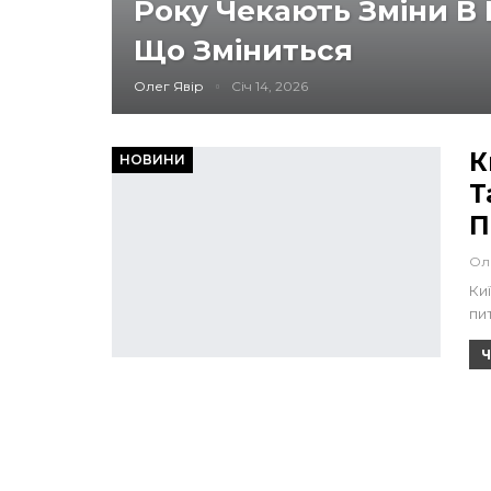
Року Чекають Зміни В 
Що Зміниться
Олег Явір
Січ 14, 2026
К
НОВИНИ
Т
П
Ол
Ки
пи
Ч