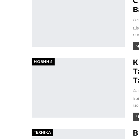
С
В
Ол
Ді
до
Ч
К
НОВИНИ
Т
Т
Ол
Ки
мо
Ч
В
ТЕХНІКА