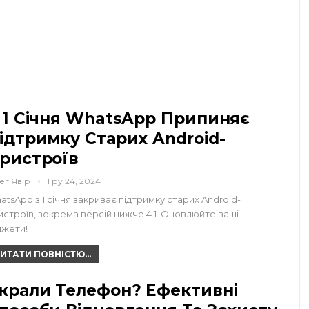
 1 Січня WhatsApp Припиняє
ідтримку Старих Android-
ристроїв
ег Явір
Гру 24, 2024
atsApp з 1 січня закриває підтримку старих Android-
истроїв, зокрема версій нижче 4.1. Оновлюйте ваші
джети!
ИТАТИ ПОВНІСТЮ...
крали Телефон? Ефективні