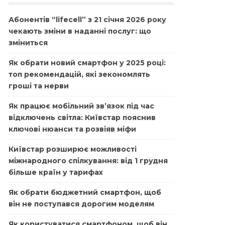
Абонентів “lifecell” з 21 січня 2026 року
чекають зміни в наданні послуг: що
зміниться
Як обрати новий смартфон у 2025 році:
топ рекомендацій, які зекономлять
гроші та нерви
Як працює мобільний зв’язок під час
відключень світла: Київстар пояснив
ключові нюанси та розвіяв міфи
Київстар розширює можливості
міжнародного спілкування: від 1 грудня
більше країн у тарифах
Як обрати бюджетний смартфон, щоб
він не поступався дорогим моделям
Як користуватися смартфоном, щоб він