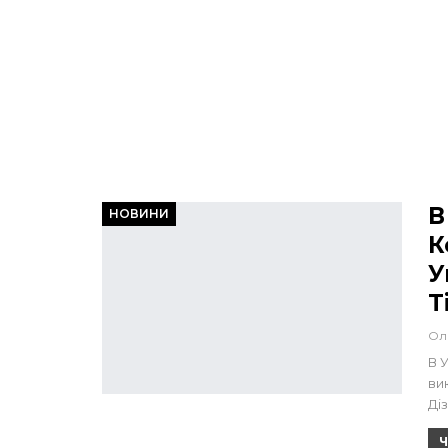
В
НОВИНИ
К
У
T
Ол
В 
ви
Ді
Ч