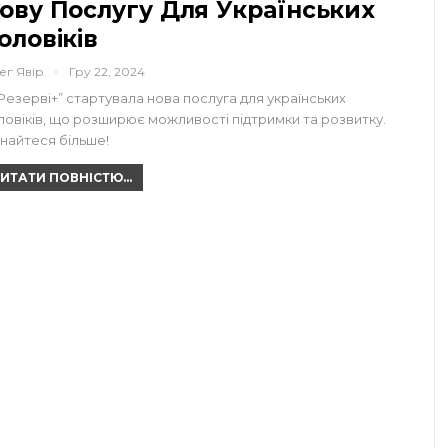
ову Послугу Для Українських
оловіків
ег Явір
Гру 22, 2024
“Резерві+” стартувала нова послуга для українських
ловіків, що розширює можливості підтримки та розвитку.
знайтеся більше!
ИТАТИ ПОВНІСТЮ...