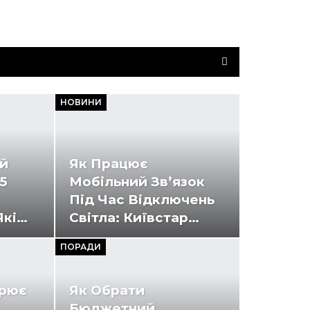
НОВИНИ
ий
Як Працює
5
Мобільний Зв’язок
Під Час Відключень
Які…
Світла: Київстар…
ПОРАДИ
ирює
Як Обрати
Бюджетний