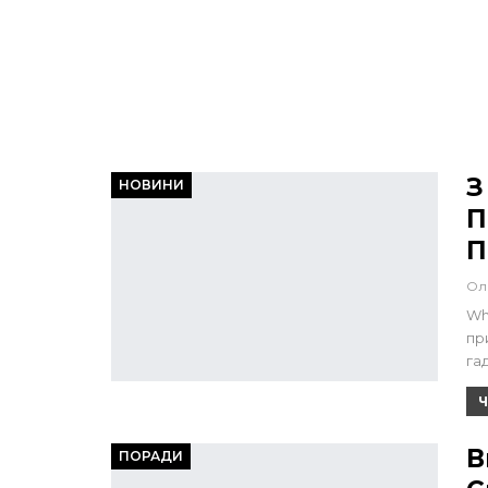
З
НОВИНИ
П
П
Ол
Wh
пр
га
Ч
В
ПОРАДИ