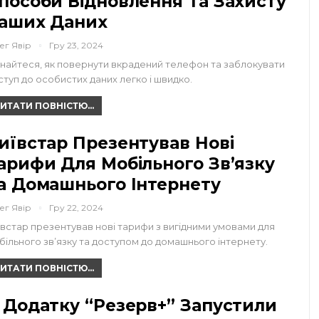
пособи Відновлення Та Захисту
аших Даних
ег Явір
Гру 23, 2024
знайтеся, як повернути вкрадений телефон та заблокувати
ступ до особистих даних легко і швидко.
ИТАТИ ПОВНІСТЮ...
иївстар Презентував Нові
арифи Для Мобільного Зв’язку
а Домашнього Інтернету
ег Явір
Гру 22, 2024
ївстар презентував нові тарифи з вигідними умовами для
більного зв’язку та доступом до домашнього інтернету.
ИТАТИ ПОВНІСТЮ...
 Додатку “Резерв+” Запустили