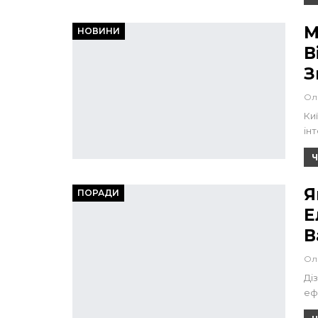
М
НОВИНИ
В
З
Ол
Ки
ін
Ч
Я
ПОРАДИ
Е
В
Ол
Ді
еф