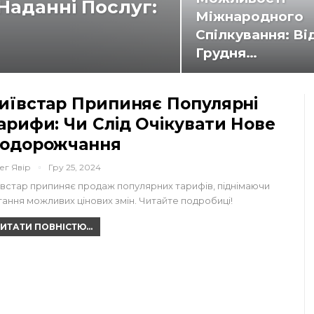
Наданні Послуг:
Міжнародного
Спілкування: Від
Грудня…
иївстар Припиняє Популярні
арифи: Чи Слід Очікувати Нове
одорожчання
ег Явір
Гру 25, 2024
ївстар припиняє продаж популярних тарифів, піднімаючи
тання можливих цінових змін. Читайте подробиці!
ИТАТИ ПОВНІСТЮ...