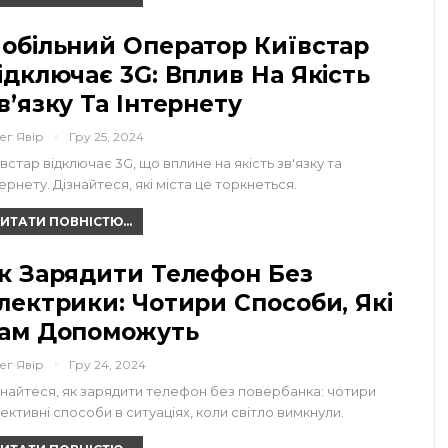
обільний Оператор Київстар
ідключає 3G: Вплив На Якість
в’язку Та Інтернету
ег Явір
Гру 25, 2024
ївстар відключає 3G, що вплине на якість зв'язку та
тернету. Дізнайтеся, які міста це торкнеться.
ИТАТИ ПОВНІСТЮ...
к Зарядити Телефон Без
лектрики: Чотири Способи, Які
ам Допоможуть
ег Явір
Гру 24, 2024
знайтеся, як зарядити телефон без повербанка: чотири
ективні способи в ситуаціях, коли світло вимкнули.