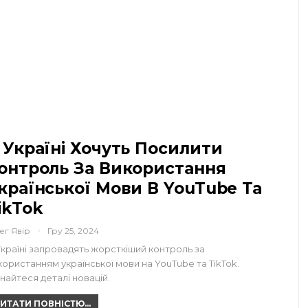
 Україні Хочуть Посилити
онтроль За Використання
країнської Мови В YouTube Та
ikTok
ег Явір
Гру 25, 2024
Україні запровадять жорсткіший контроль за
користанням української мови на YouTube та TikTok.
знайтеся деталі новацій.
ИТАТИ ПОВНІСТЮ...