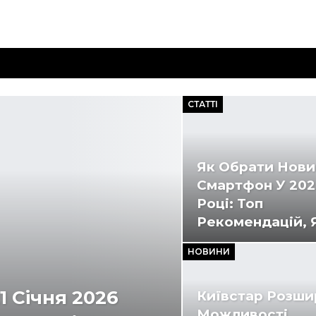
СТАТТІ
Як Обрати Нов
Смартфон У 202
Році: Топ
Рекомендацій, 
НОВИНИ
21 Січня 2026
Київстар Розш
Можливості