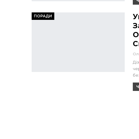
Ч
У
ПОРАДИ
З
О
С
Ол
Ді
че
бе
Ч