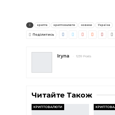
крипта
криптовалюти
новини
Україна
Поділитись
Iryna
1239 Posts
Читайте Також
КРИПТОВАЛЮТИ
КРИПТОВА