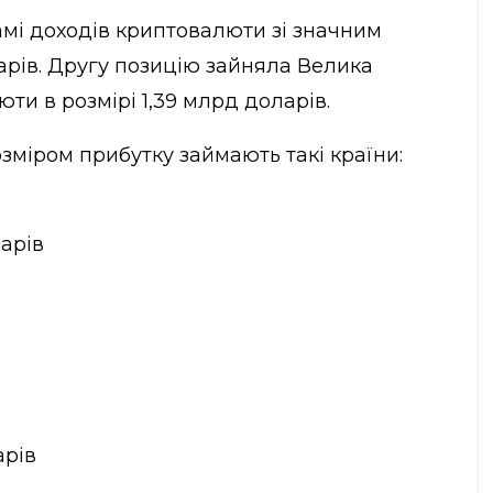
амі доходів криптовалюти зі значним
арів. Другу позицію зайняла Велика
ти в розмірі 1,39 млрд доларів.
розміром прибутку займають такі країни:
ларів
арів