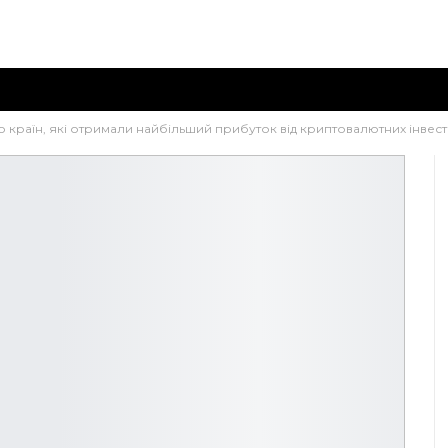
о країн, які отримали найбільший прибуток від криптовалютних інвест