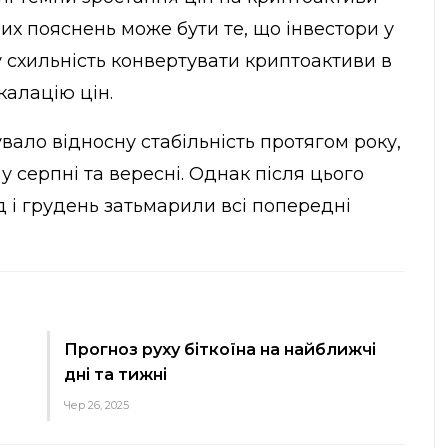
х пояснень може бути те, що інвестори у
схильність конвертувати криптоактиви в
калацію цін.
ало відносну стабільність протягом року,
у серпні та вересні. Однак після цього
д і грудень затьмарили всі попередні
Прогноз руху біткоїна на найближчі
дні та тижні
Чер 26, 2025