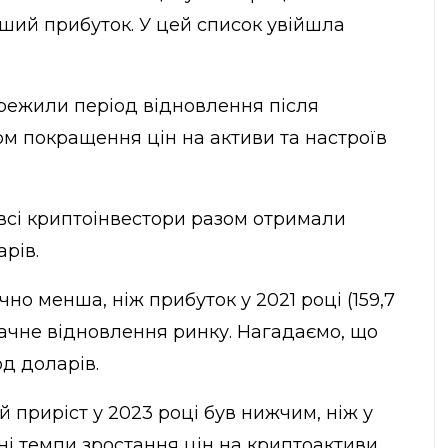
ьший прибуток. У цей список увійшла
режили період відновлення після
ком покращення цін на активи та настроїв
і всі криптоінвестори разом отримали
рів.
о менша, ніж прибуток у 2021 році (159,7
начне відновлення ринку. Нагадаємо, що
рд доларів.
й приріст у 2023 році був нижчим, ніж у
ні темпи зростання цін на криптоактиви