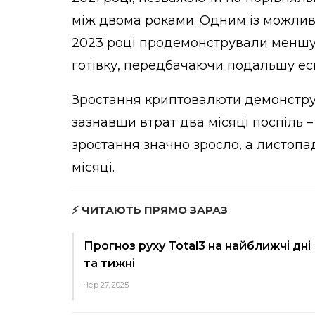
між двома роками. Одним із можливи
2023 році продемонстрували меншу 
готівку, передбачаючи подальшу ес
Зростання криптовалюти демонструв
зазнавши втрат два місяці поспіль – 
зростання значно зросло, а листопа
місяці.
⚡ ЧИТАЮТЬ ПРЯМО ЗАРАЗ
Прогноз руху Total3 на найближчі дні
та тижні
Чер 27, 2025