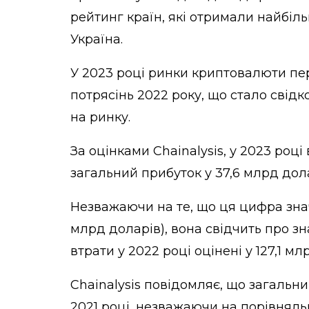
рейтинг країн, які отримали найбіл
Україна.
У 2023 році ринки криптовалюти пе
потрясінь 2022 року, що стало свід
на ринку.
За оцінками Chainalysis, у 2023 роц
загальний прибуток у 37,6 млрд дола
Незважаючи на те, що ця цифра значн
млрд доларів), вона свідчить про з
втрати у 2022 році оцінені у 127,1 мл
Chainalysis повідомляє, що загальни
2021 році, незважаючи на порівняль