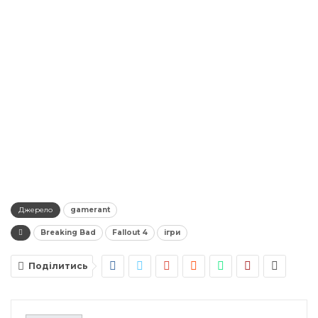
Джерело
gamerant
Breaking Bad
Fallout 4
ігри
Поділитись