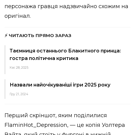
персонажа гравця надзвичайно схожим на
оригінал.
⚡ ЧИТАЮТЬ ПРЯМО ЗАРАЗ
Таємниця останнього Блакитного принца:
гостра політична критика
Кві 28, 2025
Назвали найочікуваніші ігри 2025 року
Гру 21, 2024
Перший скріншот, яким поділилися
FlaminHot_Depression, — це копія Уолтера
Вайта, який стоїть у фургоні в нижній