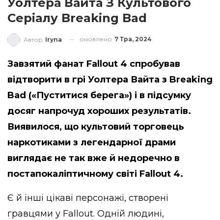
Уолтера Вайта З Культового
Серіалу Breaking Bad
оновлено
7 Тра, 2024
Автор
Iryna
Завзятий фанат Fallout 4 спробував
відтворити в грі Уолтера Вайта з Breaking
Bad («Пуститися берега») і в підсумку
досяг напрочуд хороших результатів.
Виявилося, що культовий торговець
наркотиками з легендарної драми
виглядає не так вже й недоречно в
постапокаліптичному світі Fallout 4.
Є й інші цікаві персонажі, створені
гравцями у Fallout. Одній людині,