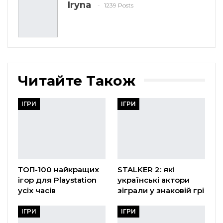
Iryna
1239 Posts
Читайте Також
ІГРИ
ІГРИ
ТОП-100 найкращих
STALKER 2: які
ігор для Playstation
українські актори
усіх часів
зіграли у знаковій грі
ІГРИ
ІГРИ