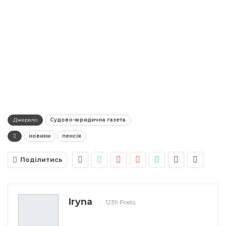
Джерело
Судово-юридична газета
новини
пенсія
Поділитись
Iryna
1239 Posts