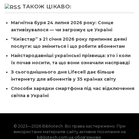
ТАКОЖ ЦІКАВО:
Магнітна буря 24 липня 2026 року: Сонце
активізувалося — чи загрожує це Україні
“Київстар” з 21 січня 2026 року припиняє деякі
послуги: що зміниться і що робити абонентам
Найстародавніші українські прізвища: хто і коли
їх почав носити, та що вони означали насправді
З сьогоднішнього дня Lifecell дає більше
інтернету для абонентів у 35 країнах світу
Способи зарядки смартфона під час відключення
світла в Україні
© 2023—2026 Bibliotech. Всі права застережено. При
використанні матеріалів сайту активне посилання на
bibliotech.com.ua обов'язкове.