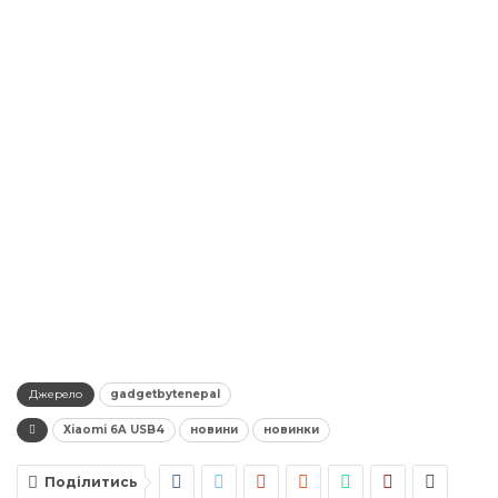
Джерело
gadgetbytenepal
Xiaomi 6A USB4
новини
новинки
Поділитись