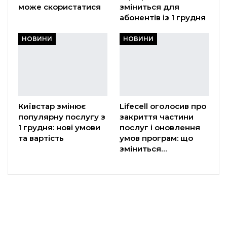
може скористатися
зміниться для
абонентів із 1 грудня
НОВИНИ
НОВИНИ
Київстар змінює
Lifecell оголосив про
популярну послугу з
закриття частини
1 грудня: нові умови
послуг і оновлення
та вартість
умов програм: що
зміниться…