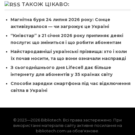
ТАКОЖ ЦІКАВО:
Магнітна буря 24 липня 2026 року: Сонце
активізувалося — чи загрожує це Україні
“Київстар” з 21 січня 2026 року припиняє деякі
послуги: що зміниться і що робити абонентам
Найстародавніші українські прізвища: хто і коли
їх почав носити, та що вони означали насправді
З сьогоднішнього дня Lifecell дає більше
інтернету для абонентів у 35 країнах світу
Способи зарядки смартфона під час відключення
світла в Україні
© 2023—2026 Bibliotech. Всі права застережено. При
використанні матеріалів сайту активне посилання на
bibliotech.com.ua обов'язкове.