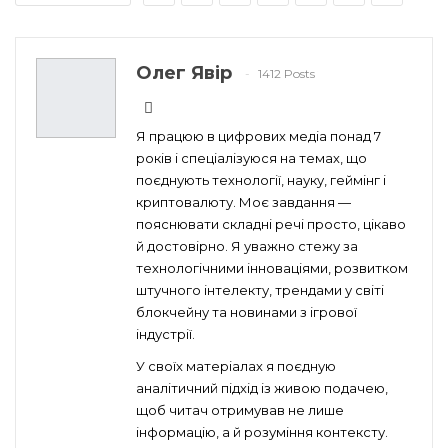
Олег Явір
1412 Posts
Я працюю в цифрових медіа понад 7
років і спеціалізуюся на темах, що
поєднують технології, науку, геймінг і
криптовалюту. Моє завдання —
пояснювати складні речі просто, цікаво
й достовірно. Я уважно стежу за
технологічними інноваціями, розвитком
штучного інтелекту, трендами у світі
блокчейну та новинами з ігрової
індустрії.
У своїх матеріалах я поєдную
аналітичний підхід із живою подачею,
щоб читач отримував не лише
інформацію, а й розуміння контексту.