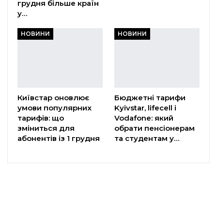
грудня більше країн
у…
НОВИНИ
НОВИНИ
Київстар оновлює
Бюджетні тарифи
умови популярних
Kyivstar, lifecell і
тарифів: що
Vodafone: який
зміниться для
обрати пенсіонерам
абонентів із 1 грудня
та студентам у…