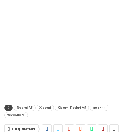
Redmi A5
Xiaomi
Xiaomi Redmi A5
новини
технології
Поділитись