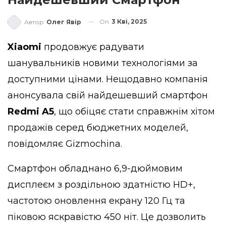
On
3 Кві, 2025
Автор
Олег Явір
Xiaomi
продовжує радувати
шанувальників новими технологіями за
доступними цінами. Нещодавно компанія
анонсувала свій найдешевший смартфон
Redmi A5
, що обіцяє стати справжнім хітом
продажів серед бюджетних моделей,
повідомляє
Gizmochina
.
Смартфон обладнано 6,9-дюймовим
дисплеєм з роздільною здатністю HD+,
частотою оновлення екрану 120 Гц та
піковою яскравістю 450 ніт. Це дозволить