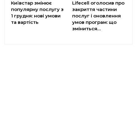
Київстар змінює
Lifecell оголосив про
популярну послугу з
закриття частини
1 грудня: нові умови
послуг і оновлення
та вартість
умов програм: що
зміниться…