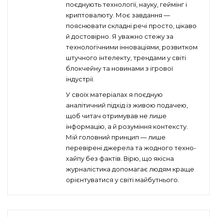
поєднують технології, науку, геймінг і
криптовалюту. Моє завдання —
пояснювати складні речі просто, цікаво
й достовірно. Я уважно стежу за
технологічними інноваціями, розвитком
штучного інтелекту, трендами у світі
блокчейну та новинами з ігрової
індустрії.
У своїх матеріалах я поєдную
аналітичний підхід із живою подачею,
щоб читач отримував не лише
інформацію, а й розуміння контексту.
Мій головний принцип — лише
перевірені джерела та жодного техно-
хайпу без фактів. Вірю, що якісна
журналістика допомагає людям краще
орієнтуватися у світі майбутнього.