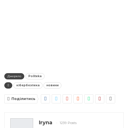
Джерело
Politeka
кібербезпека
новини
Поділитись
Iryna
1239 Posts