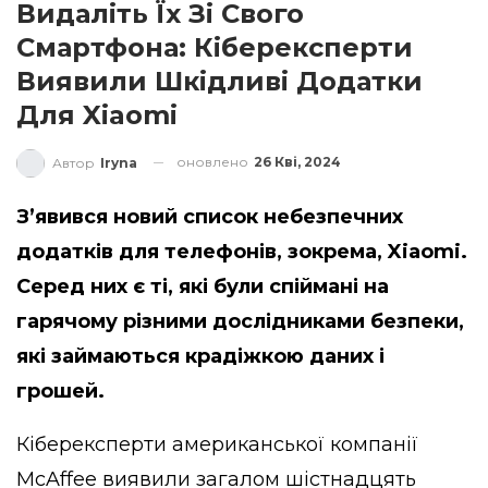
Видаліть Їх Зі Свого
Смартфона: Кіберексперти
Виявили Шкідливі Додатки
Для Xiaomi
оновлено
26 Кві, 2024
Автор
Iryna
З’явився новий список небезпечних
додатків для телефонів, зокрема, Xiaomi.
Серед них є ті, які були спіймані на
гарячому різними дослідниками безпеки,
які займаються крадіжкою даних і
грошей.
Кіберексперти американської компанії
McAffee виявили загалом шістнадцять