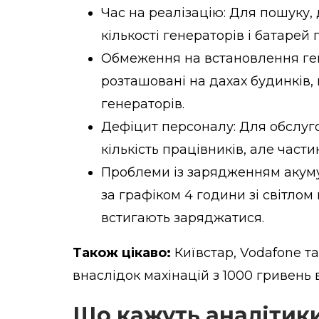
Час на реалізацію: Для пошуку,
кількості генераторів і батарей 
Обмеження на встановлення гене
розташовані на дахах будинків
генераторів.
Дефіцит персоналу: Для обслуг
кількість працівників, але части
Проблеми із зарядженням акуму
за графіком 4 години зі світлом
встигають заряджатися.
Також цікаво:
Київстар, Vodafone т
внаслідок махінацій з 1000 гривень 
Що кажуть аналітик