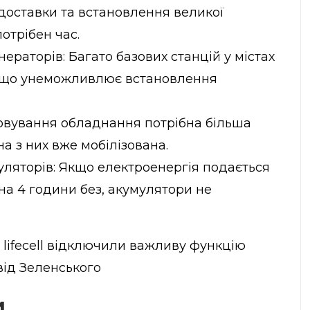
 доставки та встановлення великої
потрібен час.
раторів: Багато базових станцій у містах
, що унеможливлює встановлення
овування обладнання потрібна більша
на з них вже мобілізована.
ляторів: Якщо електроенергія подається
 на 4 години без, акумулятори не
а lifecell відключили важливу функцію
від Зеленського
и