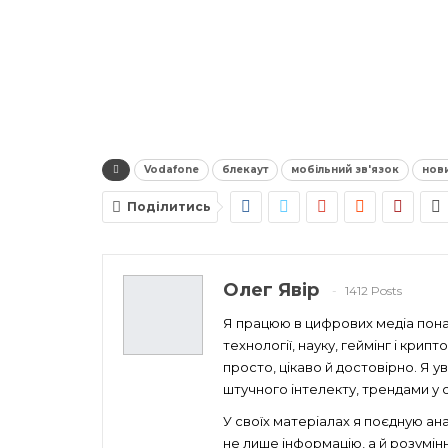
Vodafone
блекаут
мобільний зв'язок
нов
Поділитись
Олег Явір
1412 Posts
Я працюю в цифрових медіа понад
технології, науку, геймінг і кри
просто, цікаво й достовірно. Я 
штучного інтелекту, трендами у св
У своїх матеріалах я поєдную ан
не лише інформацію, а й розумін