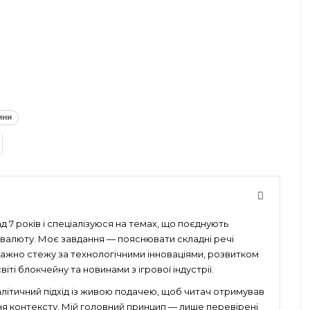
ини
 7 років і спеціалізуюся на темах, що поєднують
птовалюту. Моє завдання — пояснювати складні речі
уважно стежу за технологічними інноваціями, розвитком
іті блокчейну та новинами з ігрової індустрії.
алітичний підхід із живою подачею, щоб читач отримував
ня контексту. Мій головний принцип — лише перевірені