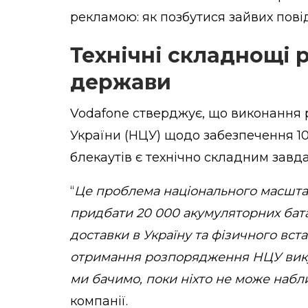
рекламою: як позбутися зайвих пов
Технічні складнощі р
держави
Vodafone стверджує, що виконання
України (НЦУ) щодо забезпечення 10 
блекаутів є технічно складним завд
“
Це проблема національного масштаб
придбати 20 000 акумуляторних батар
доставки в Україну та фізичного вст
отримання розпорядження НЦУ викупи
ми бачимо, поки ніхто не може набл
компанії.