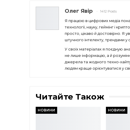
Олег Явір
1412 Posts
Я працюю в цифрових медіа понад
технології, науку, геймінг і кри
просто, цікаво й достовірно. Я 
штучного інтелекту, трендами у св
У своїх матеріалах я поєдную ан
не лише інформацію, а й розумін
джерела та жодного техно-хайпу 
людям краще орієнтуватися у сві
Читайте Також
НОВИНИ
НОВИНИ