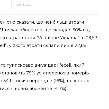
Лис 26, 2025
еністю сказати, що найбільші втрати
,1 тисячі абонентів, що складає 60% від
стю втрат стали “Vodafone Україна” з 109,53
cell”, у якого втрати склали лише 22,88
о тут яскраво виглядає lifecell, який
о становить 79% усіх переносів номерів.
 54,11 тисячі переходів (16%), та останнє
тисячі нових абонентів (4,7%).