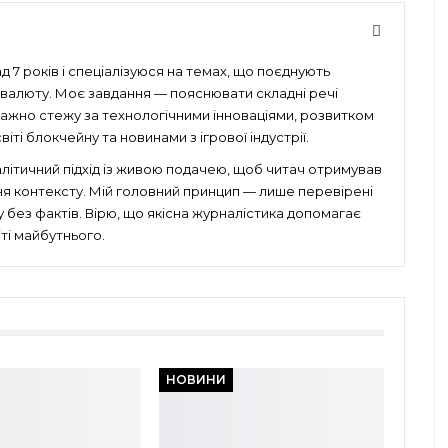
 7 років і спеціалізуюся на темах, що поєднують
птовалюту. Моє завдання — пояснювати складні речі
уважно стежу за технологічними інноваціями, розвитком
іті блокчейну та новинами з ігрової індустрії.
алітичний підхід із живою подачею, щоб читач отримував
ня контексту. Мій головний принцип — лише перевірені
без фактів. Вірю, що якісна журналістика допомагає
ті майбутнього.
НОВИНИ