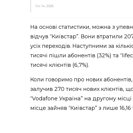
Січ 14, 2026
На основі статистики, можна з упевн
відчув “Київстар”. Вони втратили 207
усіх переходів. Наступними за кількі
тисячі пішли абонентів (32%) та “life
тисячі клієнтів (6,7%).
Коли говоримо про нових абонентів, т
залучив 270 тисяч нових клієнтів, щ
“Vodafone Україна” на другому місці з
місце зайняв “Київстар” з лише 16,16 