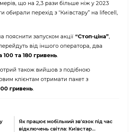
мерів, що на 2,3 рази більше ніж у 2023
 обирали перехід з “Київстару” на lifecell,
на пояснити запуском акції
“Стоп-ціна”
,
перейдуть від іншого оператора, два
 100 та 180 гривень
.
 котрий також вийшов з подібною
овим клієнтам отримати пакет з
100 гривень
.
у
Як працює мобільний зв’язок під час
відключень світла: Київстар…