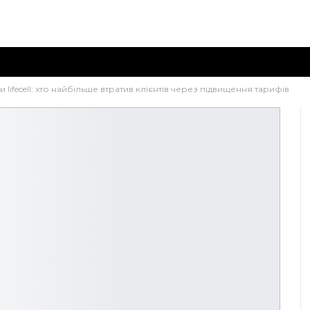
чи lifecell: хто найбільше втратив клієнтів через підвищення тарифів