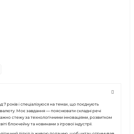
 7 років і спеціалізуюся на темах, що поєднують
птовалюту. Моє завдання — пояснювати складні речі
уважно стежу за технологічними інноваціями, розвитком
іті блокчейну та новинами з ігрової індустрії.
алітичний підхід із живою подачею, щоб читач отримував