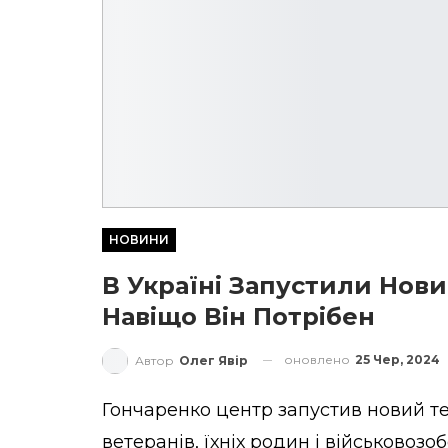
НОВИНИ
В Україні Запустили Нови
Навіщо Він Потрібен
оновлено
25 Чер, 2024
Автор
Олег Явір
Гончаренко центр запустив новий т
ветеранів, їхніх родин і військовозо