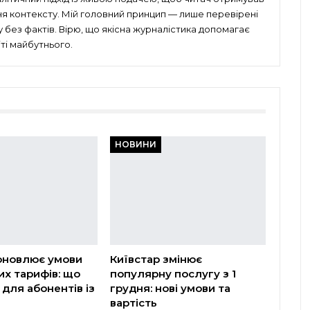
ня контексту. Мій головний принцип — лише перевірені
без фактів. Вірю, що якісна журналістика допомагає
ті майбутнього.
НОВИНИ
оновлює умови
Київстар змінює
х тарифів: що
популярну послугу з 1
 для абонентів із
грудня: нові умови та
вартість