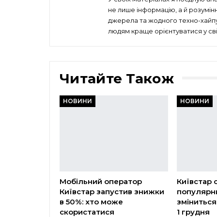
не лише інформацію, а й розумін
джерела та жодного техно-хайпу 
людям краще орієнтуватися у сві
Читайте Також
НОВИНИ
НОВИНИ
Мобільний оператор
Київстар 
Київстар запустив знижки
популярни
в 50%: хто може
зміниться
скористатися
1 грудня