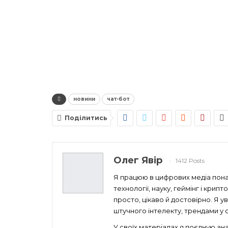
новини
чат-бот
Поділитись
Олег Явір
1412 Posts
Я працюю в цифрових медіа понад
технології, науку, геймінг і кри
просто, цікаво й достовірно. Я 
штучного інтелекту, трендами у св
У своїх матеріалах я поєдную ан