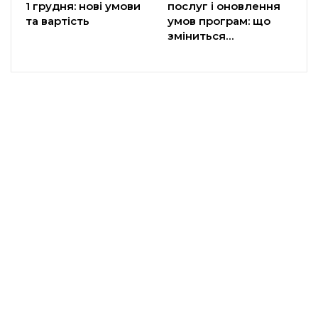
1 грудня: нові умови
послуг і оновлення
та вартість
умов програм: що
зміниться…