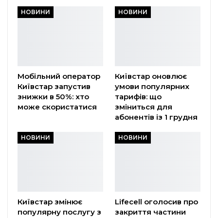
НОВИНИ
НОВИНИ
Мобільний оператор
Київстар оновлює
Київстар запустив
умови популярних
знижки в 50%: хто
тарифів: що
може скористатися
зміниться для
абонентів із 1 грудня
НОВИНИ
НОВИНИ
Київстар змінює
Lifecell оголосив про
популярну послугу з
закриття частини