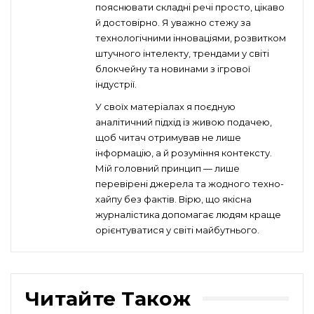
пояснювати складні речі просто, цікаво
й достовірно. Я уважно стежу за
технологічними інноваціями, розвитком
штучного інтелекту, трендами у світі
блокчейну та новинами з ігрової
індустрії.
У своїх матеріалах я поєдную
аналітичний підхід із живою подачею,
щоб читач отримував не лише
інформацію, а й розуміння контексту.
Мій головний принцип — лише
перевірені джерела та жодного техно-
хайпу без фактів. Вірю, що якісна
журналістика допомагає людям краще
орієнтуватися у світі майбутнього.
Читайте Також