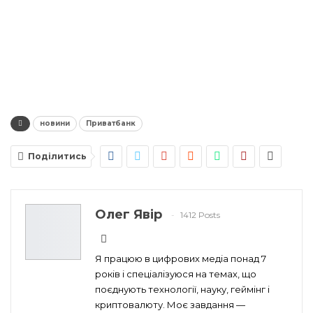
новини
Приватбанк
Поділитись
Олег Явір
1412 Posts
Я працюю в цифрових медіа понад 7
років і спеціалізуюся на темах, що
поєднують технології, науку, геймінг і
криптовалюту. Моє завдання —