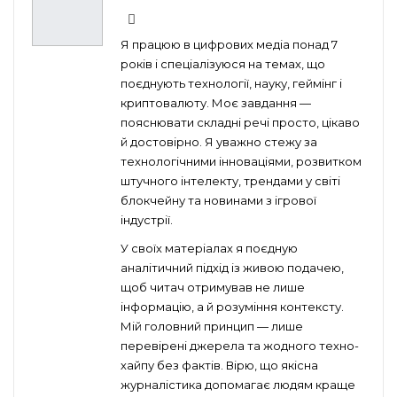
Я працюю в цифрових медіа понад 7
років і спеціалізуюся на темах, що
поєднують технології, науку, геймінг і
криптовалюту. Моє завдання —
пояснювати складні речі просто, цікаво
й достовірно. Я уважно стежу за
технологічними інноваціями, розвитком
штучного інтелекту, трендами у світі
блокчейну та новинами з ігрової
індустрії.
У своїх матеріалах я поєдную
аналітичний підхід із живою подачею,
щоб читач отримував не лише
інформацію, а й розуміння контексту.
Мій головний принцип — лише
перевірені джерела та жодного техно-
хайпу без фактів. Вірю, що якісна
журналістика допомагає людям краще