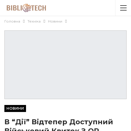
Головна
Техніка
Новини
НОВИНИ
В “Дії” Відтепер Доступний
Військовий Квиток З QR-