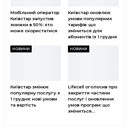
Мобільний оператор
Київстар оновлює
Київстар запустив
умови популярних
знижки в 50%: хто
тарифів: що
може скористатися
зміниться для
абонентів із 1 грудня
НОВИНИ
НОВИНИ
Київстар змінює
Lifecell оголосив про
популярну послугу з
закриття частини
1 грудня: нові умови
послуг і оновлення
та вартість
умов програм: що
зміниться…