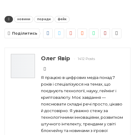
новини
поради
фейк
Поділитись
Олег Явір
1412 Posts
Я працюю в цифрових медіа понад 7
років і спеціалізуюся на темах, що
поєднують технології, науку, геймінг і
криптовалюту. Моє завдання —
пояснювати складні речі просто, цікаво
й достовірно. Я уважно стежу за
технологічними інноваціями, розвитком
штучного інтелекту, трендами у світі
блокчейну та новинами з ігрової