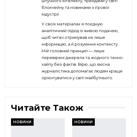
штучного інтелекту, трендами у світі
блокчейну та новинами з ігрової
індустрії.
У своїх матеріалах я поєдную
аналітичний підхід із живою подачею,
щоб читач отримував не лише
інформацію, а й розуміння контексту.
Мій головний принцип — лише
перевірені джерела та жодного техно-
хайпу без фактів. Вірю, що якісна
журналістика допомагає людям краще
орієнтуватися у світі майбутнього.
Читайте Також
НОВИНИ
НОВИНИ