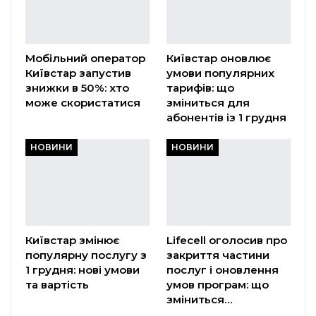
Мобільний оператор
Київстар оновлює
Київстар запустив
умови популярних
знижки в 50%: хто
тарифів: що
може скористатися
зміниться для
абонентів із 1 грудня
НОВИНИ
НОВИНИ
Київстар змінює
Lifecell оголосив про
популярну послугу з
закриття частини
1 грудня: нові умови
послуг і оновлення
та вартість
умов програм: що
зміниться…