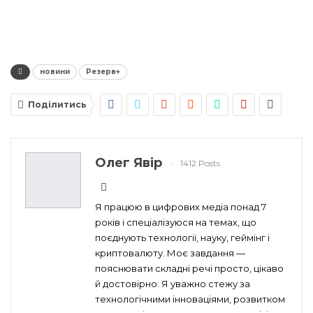
новини
Резерв+
Поділитись
Олег Явір
1412 Posts
Я працюю в цифрових медіа понад 7
років і спеціалізуюся на темах, що
поєднують технології, науку, геймінг і
криптовалюту. Моє завдання —
пояснювати складні речі просто, цікаво
й достовірно. Я уважно стежу за
технологічними інноваціями, розвитком