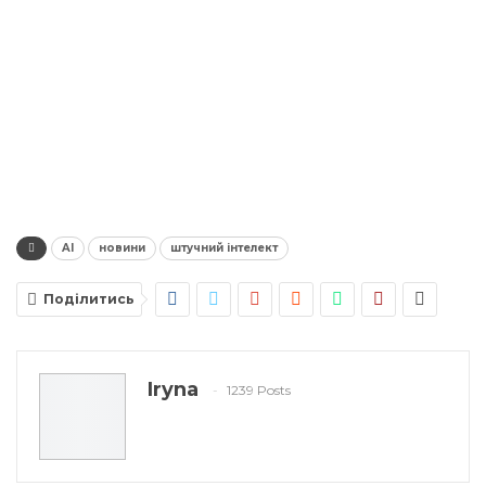
AI
новини
штучний інтелект
Поділитись
Iryna
1239 Posts