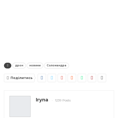
дрон
новини
Соломандра
Поділитись
Iryna
1239 Posts