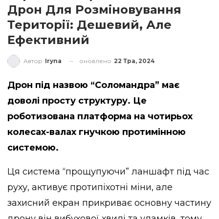
Дрон Для Розміновування
Території: Дешевий, Але
Ефективний
оновлено
22 Тра, 2024
Автор
Iryna
Дрон під назвою “Соломандра” має
доволі просту структуру. Це
роботизована платформа на чотирьох
колесах-валах гнучкою протимінною
системою.
Ця система “прощупуючи” ланшафт під час
руху, активує протипіхотні міни, але
захисний екран прикриває основну частину
дрону він вибухової хвилі та уламків, тому