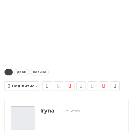
дрон
новини
Поділитись
Iryna
1239 Posts