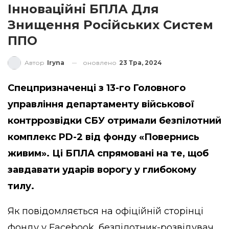
Інноваційні БПЛА Для
Знищення Російських Систем
ППО
оновлено
23 Тра, 2024
Автор
Iryna
Спецпризначенці з 13-го Головного
управління департаменту військової
контррозвідки СБУ отримали безпілотний
комплекс PD-2 від фонду «Повернись
живим». Ці БПЛА спрямовані на те, щоб
завдавати ударів ворогу у глибокому
тилу.
Як повідомляється на офіційній сторінці
фонду у
Facebook
, безпілотник-розвідувач