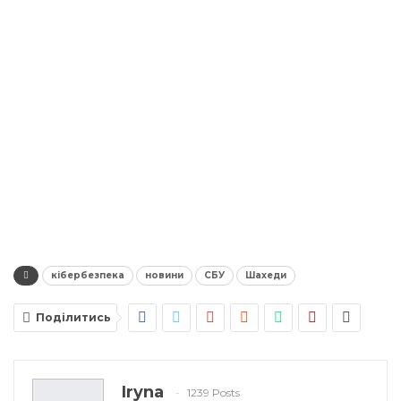
кібербезпека
новини
СБУ
Шахеди
Поділитись
Iryna
1239 Posts