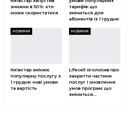
Київстар запустив
умови популярних
знижки в 50%: хто
тарифів: що
може скористатися
зміниться для
абонентів із 1 грудня
НОВИНИ
НОВИНИ
Київстар змінює
Lifecell оголосив про
популярну послугу з
закриття частини
1 грудня: нові умови
послуг і оновлення
та вартість
умов програм: що
зміниться…