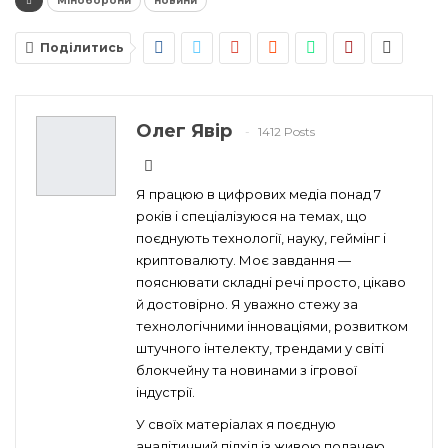
Міноборони
новини
Поділитись
Олег Явір
1412 Posts
Я працюю в цифрових медіа понад 7
років і спеціалізуюся на темах, що
поєднують технології, науку, геймінг і
криптовалюту. Моє завдання —
пояснювати складні речі просто, цікаво
й достовірно. Я уважно стежу за
технологічними інноваціями, розвитком
штучного інтелекту, трендами у світі
блокчейну та новинами з ігрової
індустрії.
У своїх матеріалах я поєдную
аналітичний підхід із живою подачею,