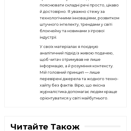
пояснювати складні речі просто, цікаво
й достовірно. Я уважно стежу за
технологічними інноваціями, розвитком
штучного інтелекту, трендами у світі
блокчейну та новинами з ігрової
індустрії.
У своїх матеріалах я поєдную
аналітичний підхід із живою подачею,
щоб читач отримував не лише
інформацію, а й розуміння контексту.
Мій головний принцип — лише
перевірені джерела та жодного техно-
хайпу без фактів. Вірю, що якісна
журналістика допомагає людям краще
орієнтуватися у світі майбутнього.
Читайте Також