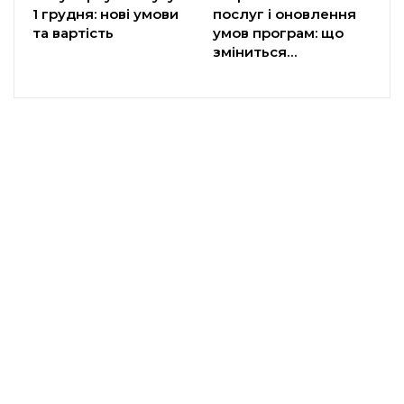
1 грудня: нові умови
послуг і оновлення
та вартість
умов програм: що
зміниться…