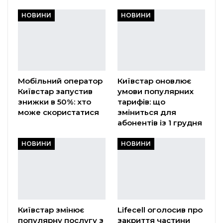
НОВИНИ
НОВИНИ
Мобільний оператор
Київстар оновлює
Київстар запустив
умови популярних
знижки в 50%: хто
тарифів: що
може скористатися
зміниться для
абонентів із 1 грудня
НОВИНИ
НОВИНИ
Київстар змінює
Lifecell оголосив про
популярну послугу з
закриття частини