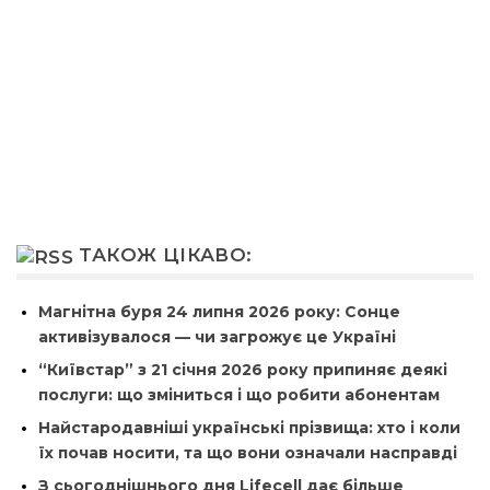
ТАКОЖ ЦІКАВО:
Магнітна буря 24 липня 2026 року: Сонце
активізувалося — чи загрожує це Україні
“Київстар” з 21 січня 2026 року припиняє деякі
послуги: що зміниться і що робити абонентам
Найстародавніші українські прізвища: хто і коли
їх почав носити, та що вони означали насправді
З сьогоднішнього дня Lifecell дає більше