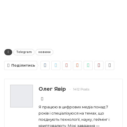
Telegram
новини
Поділитись
Олег Явір
1412 Posts
Я працюю в цифрових медіа понад 7
років і спеціалізуюся на темах, що
поєднують технології, науку, геймінг і
криптовалюту. Моє завдання —