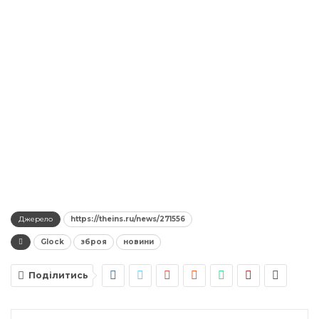
Джерело
https://theins.ru/news/271556
Glock
зброя
новини
Поділитись