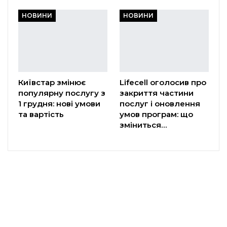
НОВИНИ
НОВИНИ
Київстар змінює
Lifecell оголосив про
популярну послугу з
закриття частини
1 грудня: нові умови
послуг і оновлення
та вартість
умов програм: що
зміниться…