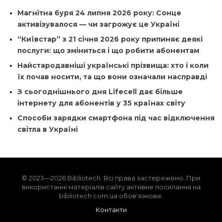
Магнітна буря 24 липня 2026 року: Сонце
активізувалося — чи загрожує це Україні
“Київстар” з 21 січня 2026 року припиняє деякі
послуги: що зміниться і що робити абонентам
Найстародавніші українські прізвища: хто і коли
їх почав носити, та що вони означали насправді
З сьогоднішнього дня Lifecell дає більше
інтернету для абонентів у 35 країнах світу
Способи зарядки смартфона під час відключення
світла в Україні
© 2023—2026 Bibliotech. Всі права застережено. При
використанні матеріалів сайту активне посилання на
bibliotech.com.ua обов'язкове.
Контакти