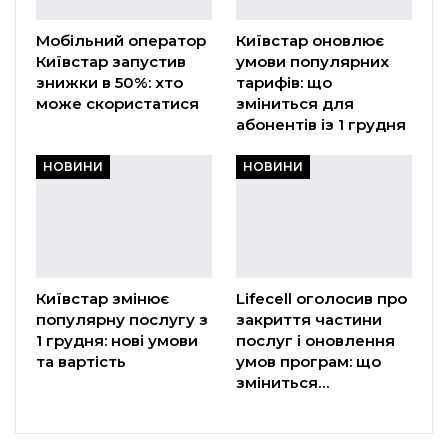
Мобільний оператор
Київстар оновлює
Київстар запустив
умови популярних
знижки в 50%: хто
тарифів: що
може скористатися
зміниться для
абонентів із 1 грудня
НОВИНИ
НОВИНИ
Київстар змінює
Lifecell оголосив про
популярну послугу з
закриття частини
1 грудня: нові умови
послуг і оновлення
та вартість
умов програм: що
зміниться…