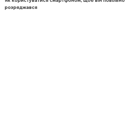
Як користуватися смартфоном, щоб він повільно
розряджався