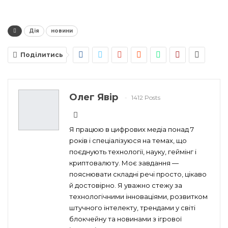
Дія
новини
Поділитись
Олег Явір
1412 Posts
Я працюю в цифрових медіа понад 7
років і спеціалізуюся на темах, що
поєднують технології, науку, геймінг і
криптовалюту. Моє завдання —
пояснювати складні речі просто, цікаво
й достовірно. Я уважно стежу за
технологічними інноваціями, розвитком
штучного інтелекту, трендами у світі
блокчейну та новинами з ігрової