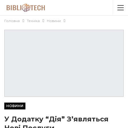
Головна
Техніка
Новини
НОВИНИ
У Додатку “Дія” З’являться
Нові Послуги