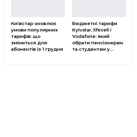
Київстар оновлює
Бюджетні тарифи
умови популярних
Kyivstar, lifecell і
тарифів: що
Vodafone: який
зміниться для
обрати пенсіонерам
абонентів із 1 грудня
та студентам у…