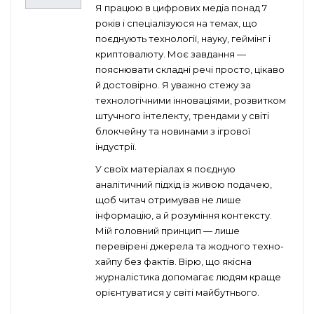
Я працюю в цифрових медіа понад 7
років і спеціалізуюся на темах, що
поєднують технології, науку, геймінг і
криптовалюту. Моє завдання —
пояснювати складні речі просто, цікаво
й достовірно. Я уважно стежу за
технологічними інноваціями, розвитком
штучного інтелекту, трендами у світі
блокчейну та новинами з ігрової
індустрії.
У своїх матеріалах я поєдную
аналітичний підхід із живою подачею,
щоб читач отримував не лише
інформацію, а й розуміння контексту.
Мій головний принцип — лише
перевірені джерела та жодного техно-
хайпу без фактів. Вірю, що якісна
журналістика допомагає людям краще
орієнтуватися у світі майбутнього.