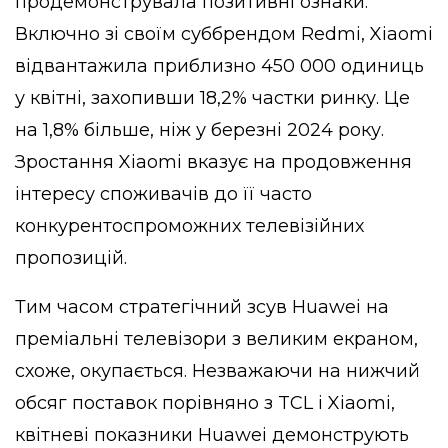
продемонструвала позитивні ознаки.
Включно зі своїм суббрендом Redmi, Xiaomi
відвантажила приблизно 450 000 одиниць
у квітні, захопивши 18,2% частки ринку. Це
на 1,8% більше, ніж у березні 2024 року.
Зростання Xiaomi вказує на продовження
інтересу споживачів до її часто
конкурентоспроможних телевізійних
пропозицій.
Тим часом стратегічний зсув Huawei на
преміальні телевізори з великим екраном,
схоже, окупається. Незважаючи на нижчий
обсяг поставок порівняно з TCL і Xiaomi,
квітневі показники Huawei демонструють