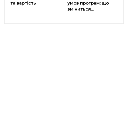
та вартість
умов програм: що
зміниться…