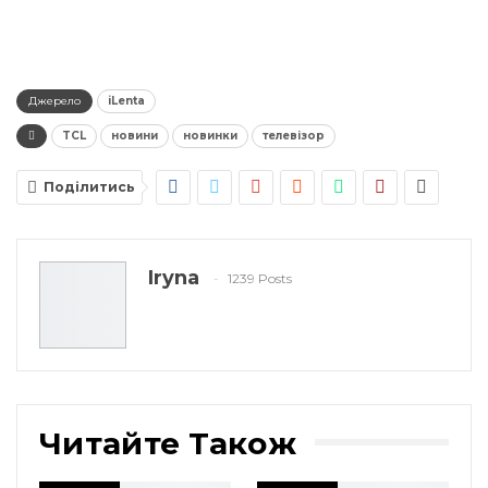
Джерело
iLenta
TCL
новини
новинки
телевізор
Поділитись
Iryna
1239 Posts
Читайте Також