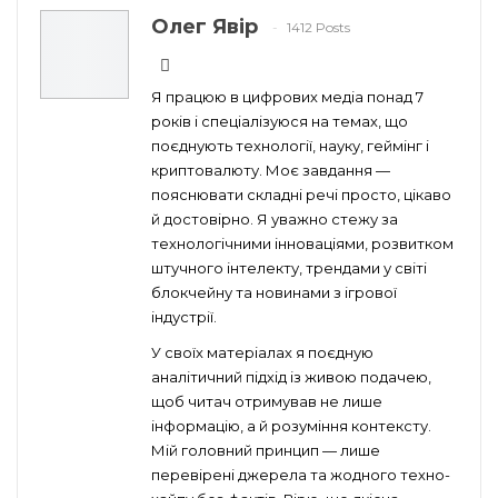
Олег Явір
1412 Posts
Я працюю в цифрових медіа понад 7
років і спеціалізуюся на темах, що
поєднують технології, науку, геймінг і
криптовалюту. Моє завдання —
пояснювати складні речі просто, цікаво
й достовірно. Я уважно стежу за
технологічними інноваціями, розвитком
штучного інтелекту, трендами у світі
блокчейну та новинами з ігрової
індустрії.
У своїх матеріалах я поєдную
аналітичний підхід із живою подачею,
щоб читач отримував не лише
інформацію, а й розуміння контексту.
Мій головний принцип — лише
перевірені джерела та жодного техно-