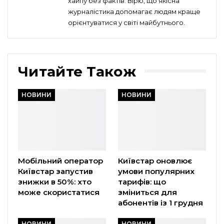
хайпу без фактів. Вірю, що якісна
журналістика допомагає людям краще
орієнтуватися у світі майбутнього.
Читайте Також
НОВИНИ
НОВИНИ
Мобільний оператор
Київстар оновлює
Київстар запустив
умови популярних
знижки в 50%: хто
тарифів: що
може скористатися
зміниться для
абонентів із 1 грудня
НОВИНИ
НОВИНИ