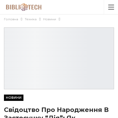
Головна
Техніка
Новини
НОВИНИ
Свідоцтво Про Народження В
Застосунку “Дія”: Як