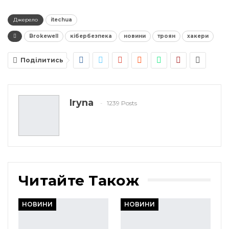
Джерело
itechua
Brokewell
кібербезпека
новини
троян
хакери
Поділитись
Iryna
1239 Posts
Читайте Також
НОВИНИ
НОВИНИ