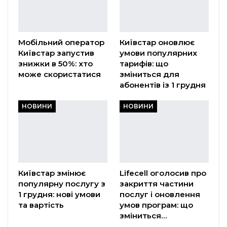
Мобільний оператор
Київстар оновлює
Київстар запустив
умови популярних
знижки в 50%: хто
тарифів: що
може скористатися
зміниться для
абонентів із 1 грудня
НОВИНИ
НОВИНИ
Київстар змінює
Lifecell оголосив про
популярну послугу з
закриття частини
1 грудня: нові умови
послуг і оновлення
та вартість
умов програм: що
зміниться…