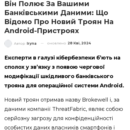
Він Полює За Вашими
Банківськими Даними: Що
Відомо Про Новий Троян На
Android-Пристроях
оновлено
28 Кві, 2024
Автор
Iryna
Експерти в галузі кібербезпеки б’ють на
сполох у зв’язку з появою чергової
модифікації шкідливого банківського
трояна для операційної системи Android.
Новий троян отримав назву Brokewell і, за
даними компанії
ThreatFabric
, являє собою
серйозну загрозу для конфіденційності
особистих даних власників смартфонів і