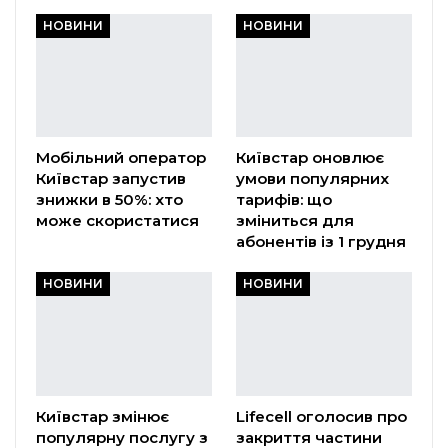
НОВИНИ
НОВИНИ
Мобільний оператор
Київстар оновлює
Київстар запустив
умови популярних
знижки в 50%: хто
тарифів: що
може скористатися
зміниться для
абонентів із 1 грудня
НОВИНИ
НОВИНИ
Київстар змінює
Lifecell оголосив про
популярну послугу з
закриття частини