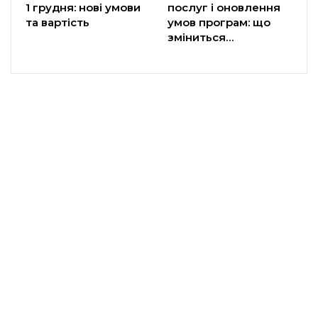
1 грудня: нові умови
послуг і оновлення
та вартість
умов програм: що
зміниться…