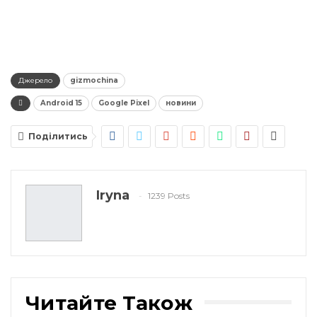
Джерело
gizmochina
Android 15
Google Pixel
новини
Поділитись
Iryna
1239 Posts
Читайте Також