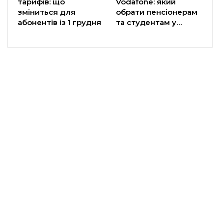
тарифів: що
Vodafone: який
зміниться для
обрати пенсіонерам
абонентів із 1 грудня
та студентам у…