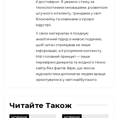
й достовірно. Я уважно стежу за
технологічними інноваціями, розвитком
штучного інтелекту, трендами у світі
блокчейну та новинами з ігрової
індустрії.
У своїх матеріалах я поєдную
аналітичний підхід із живою подачею,
щоб читач отримував не лише
інформацію, а й розуміння контексту.
Мій головний принцип — лише
перевірені джерела та жодного техно-
хайпу без фактів. Вірю, що якісна
журналістика допомагає людям краще
орієнтуватися у світі майбутнього.
Читайте Також
НОВИНИ
НОВИНИ