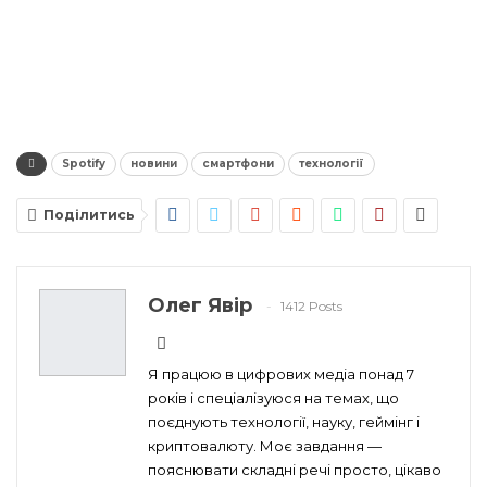
Spotify
новини
смартфони
технології
Поділитись
Олег Явір
1412 Posts
Я працюю в цифрових медіа понад 7
років і спеціалізуюся на темах, що
поєднують технології, науку, геймінг і
криптовалюту. Моє завдання —
пояснювати складні речі просто, цікаво